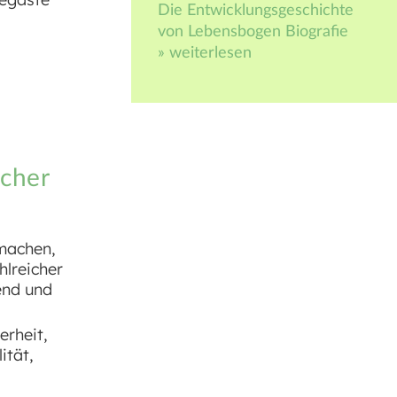
Die Entwicklungsgeschichte
von Lebensbogen Biografie
» weiterlesen
scher
machen,
hlreicher
end und
erheit,
ität,