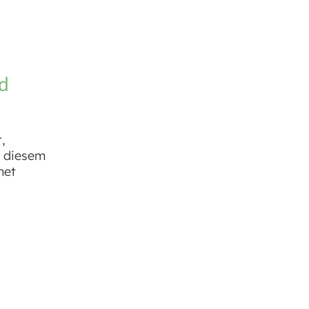
d
,
n diesem
net