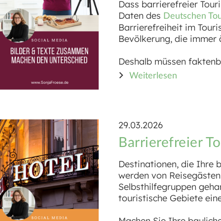
Dass barrierefreier Tou
Daten des
Deutschen Tou
Barrierefreiheit im Tou
Bevölkerung, die immer ä
Deshalb müssen faktenbas
Weiterlesen
29.03.2026
Barrierefreier T
Destinationen, die Ihre 
werden von Reisegästen 
Selbsthilfegruppen gehan
touristische Gebiete ein
Machen Sie Ihre baulich