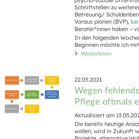
psycho-soziale Unterstü
Schnittstellen zu weite
Betreuung/ Schuldenbera
Voraus planen (BVP),
bar
Berater*innen haben – vö
In den folgenden Wochen 
Beginnen möchte ich mit
Weiterlesen
22.05.2021
Wegen fehlende
Pflege oftmals 
Aktualisiert am 13.05.20
Die bereits heutige Anza
wollen, wird in Zukunft 
Projekte, alternative W