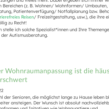
tzungen und vieles mehr. Dabei ergeben sich immer w
ren Bereichen (z. B. Wohnen/ Wohnformen/ Umbauten, 
tung, Patientenverfügung/ Notfallplanung bzw. Beh
/ Freizeitgestaltung, usw.), die ihre 
rierefreies Reisen
llig zu Recht!
stelle ich solche Spezialist*innen und Ihre Themenge
 der Autismusberatung.
r Wohnraumanpassung ist die häus
erschwert
22
hl der Senioren, die möglichst lange zu Hause leben b
weiter ansteigen. Der Wunsch ist absolut nachvollzieh
ohnformen und Initativen wie Wohnquartiere und