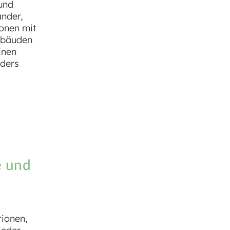
und
ander,
sonen mit
ebäuden
inen
nders
e und
tionen,