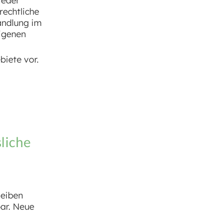
ieder
rechtliche
andlung im
eigenen
biete vor.
liche
leiben
bar. Neue